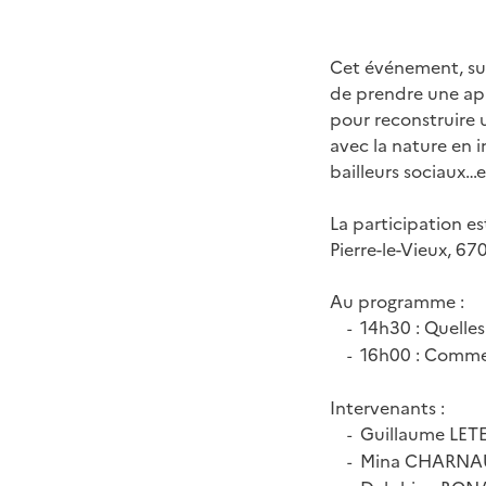
Cet événement, su
de prendre une ap
pour reconstruire u
avec la nature en 
bailleurs sociaux…e
La participation es
Pierre-le-Vieux, 67
Au programme :
14h30 : Quelles 
-
16h00 : Comment 
-
Intervenants :
Guillaume LETER
-
Mina CHARNAUX 
-