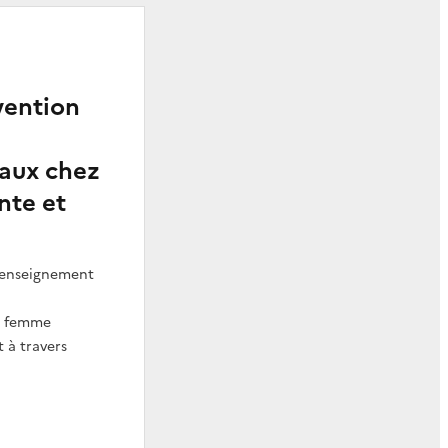
vention
aux chez
nte et
t enseignement
a femme
t à travers