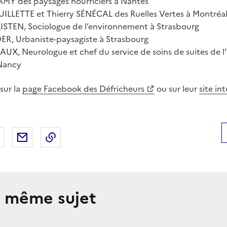
Y des paysages nourriciers à Nantes
LLETTE et Thierry SÉNÉCAL des Ruelles Vertes à Montréa
STEN, Sociologue de l’environnement à Strasbourg
R, Urbaniste-paysagiste à Strasbourg
X, Neurologue et chef du service de soins de suites de l’
Nancy
sur la
page Facebook des Défricheurs
ou sur leur
site in
 Facebook
er sur X
Partager sur LinkedIn
Partager par email
Copier le lien de la page dans le presse-pap
e même sujet