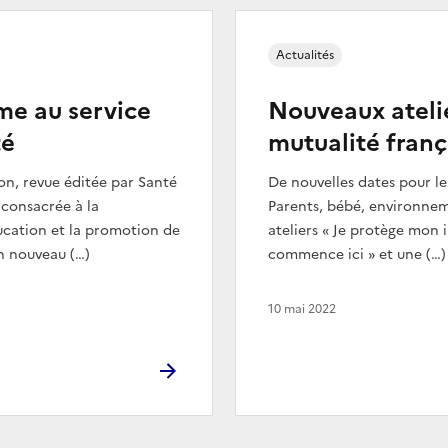
Actualités
me au service
Nouveaux atelie
té
mutualité franç
on, revue éditée par Santé
De nouvelles dates pour les
 consacrée à la
Parents, bébé, environneme
ucation et la promotion de
ateliers « Je protège mon i
un nouveau (…)
commence ici » et une (…)
10 mai 2022