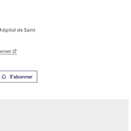
l
hôpital de Saint
ternet
S'abonner
ier