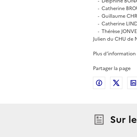
Delphine BONAM
-
Catherine BROUI
-
Guillaume CHRI
-
Catherine LINDE
-
Thérèse JONVEAU
-
Julien du CHU de 
Plus d’information 
Partager la page
Partager sur
Partag
Sur l