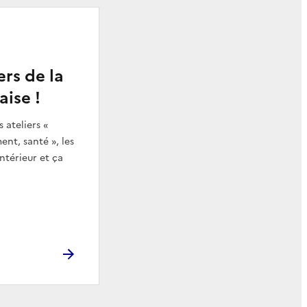
rs de la
aise !
 ateliers «
nt, santé », les
ntérieur et ça