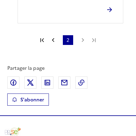
Première page
Page précédente
2
Page suivante
Dernière page
Partager la page
Partager sur Facebook
Partager sur X
Partager sur LinkedIn
Partager par email
Copier le lien de la 
S'abonner