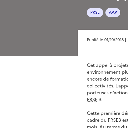
PRSE
AAP
Publié le 01/10/2018
|
Cet appel à projets
environnement plus
encore de formatio
collectivités. L’ap
porteuses d’action
PRSE
3.
Cette première dém
cadre du PRSE3 est
mois. Au terme du 