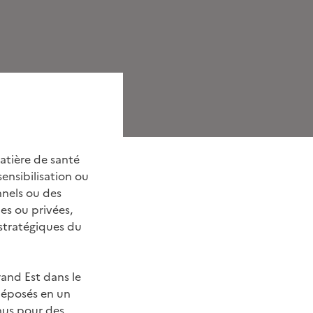
matière de santé
ensibilisation ou
nnels ou des
ues ou privées,
 stratégiques du
and Est dans le
déposés en un
nus pour des