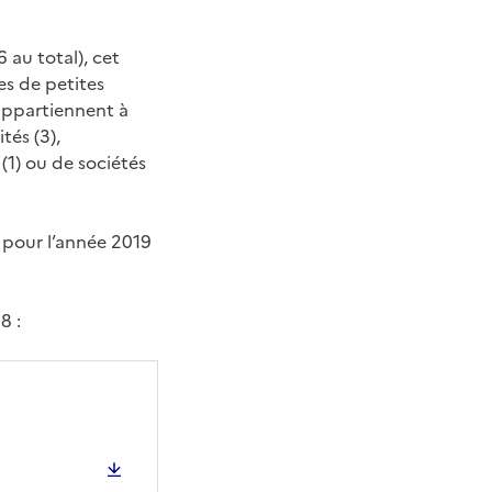
 au total), cet
es de petites
 appartiennent à
tés (3),
 (1) ou de sociétés
e pour l’année 2019
8 :