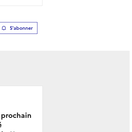
S'abonner
ier
 prochain
é