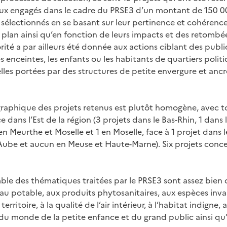
ux engagés dans le cadre du PRSE3 d’un montant de 150 0
 sélectionnés en se basant sur leur pertinence et cohérence
plan ainsi qu’en fonction de leurs impacts et des retombée
rité a par ailleurs été donnée aux actions ciblant des public
nceintes, les enfants ou les habitants de quartiers politiq
elles portées par des structures de petite envergure et anc
graphique des projets retenus est plutôt homogène, avec t
dans l’Est de la région (3 projets dans le Bas-Rhin, 1 dans 
en Meurthe et Moselle et 1 en Moselle, face à 1 projet dans
’Aube et aucun en Meuse et Haute-Marne). Six projets conc
emble des thématiques traitées par le PRSE3 sont assez bien
l’eau potable, aux produits phytosanitaires, aux espèces inva
ritoire, à la qualité de l’air intérieur, à l’habitat indigne, 
n du monde de la petite enfance et du grand public ainsi qu