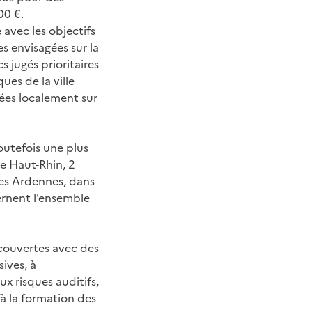
00 €.
 avec les objectifs
s envisagées sur la
s jugés prioritaires
ues de la ville
rées localement sur
outefois une plus
le Haut-Rhin, 2
 les Ardennes, dans
ernent l’ensemble
 couvertes avec des
sives, à
aux risques auditifs,
’à la formation des