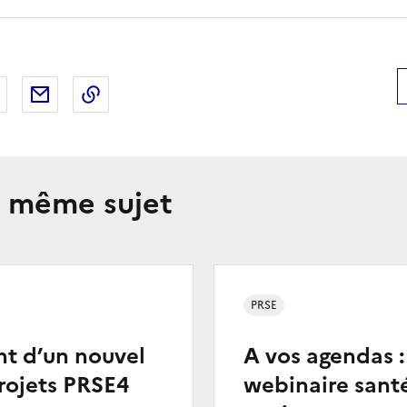
 Facebook
er sur X
Partager sur LinkedIn
Partager par email
Copier le lien de la page dans le presse-pap
e même sujet
PRSE
t d’un nouvel
A vos agendas :
rojets PRSE4
webinaire sant