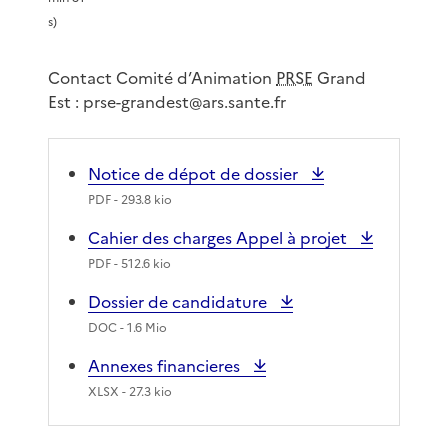
s)
é
Contact Comité d’Animation
PRSE
Grand
o
Est : prse-grandest@ars.sante.fr
Notice de dépot de dossier
PDF
- 293.8 kio
Cahier des charges Appel à projet
PDF
- 512.6 kio
Dossier de candidature
DOC
- 1.6 Mio
Annexes financieres
XLSX
- 27.3 kio